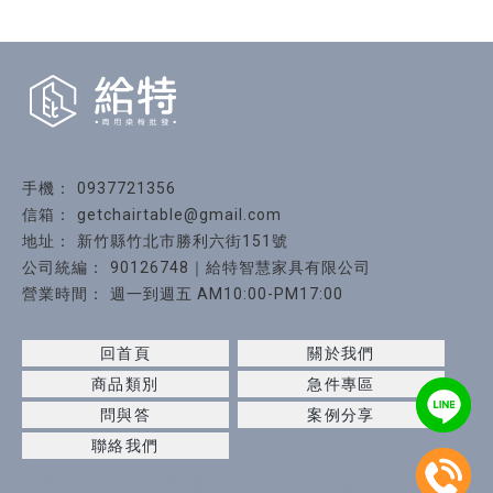
0937721356
getchairtable@gmail.com
新竹縣竹北市勝利六街151號
90126748｜給特智慧家具有限公司
週一到週五 AM10:00-PM17:00
回首頁
關於我們
商品類別
急件專區
問與答
案例分享
聯絡我們
餐椅批發
餐桌工廠
餐桌批發
餐椅工廠
傢俱行
火鍋桌