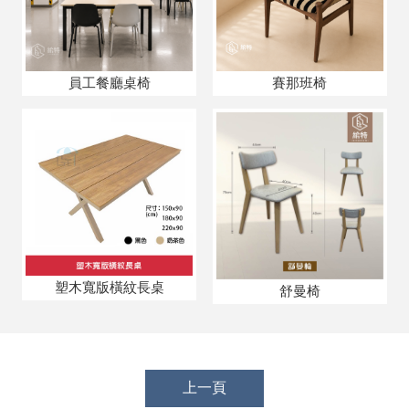
員工餐廳桌椅
賽那班椅
塑木寬版橫紋長桌
舒曼椅
上一頁