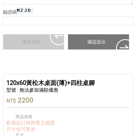
驗證碼
120x60黃松木桌面(薄)+四柱桌腳
型號 : 無法參加滿額優惠
2200
NT$
商品規格
歡迎設計師與業主挑選
尺寸也可更改
尺寸