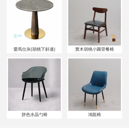
愛馬仕灰(胡桃下斜邊)
實木胡桃小圓背餐椅
拼色水晶勺椅
鴻龍椅