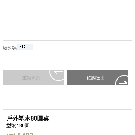
驗證碼
戶外塑木80圓桌
型號 : 80圓